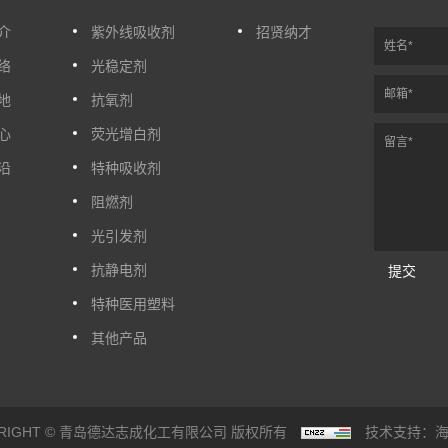
介
紫外线吸收剂
招贤纳才
络
光稳定剂
地
抗氧剂
心
荧光增白剂
沿
特种吸收剂
阻燃剂
光引发剂
抗静电剂
提交
特种医用塑料
其他产品
YRIGHT © 青岛德达志成化工有限公司 版权所有
技术支持：