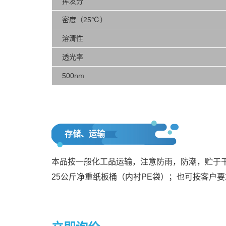
挥发分
密度（25℃）
溶清性
透光率
500nm
存储、运输
本品按一般化工品运输，注意防雨，防潮，贮于
25公斤净重纸板桶（内衬PE袋）；也可按客户