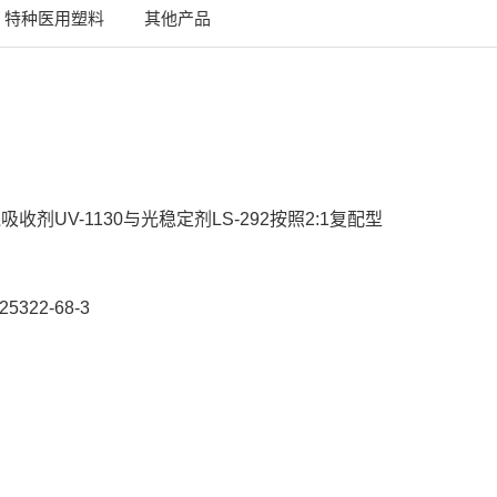
特种医用塑料
其他产品
线吸收剂UV-1130与光稳定剂LS-292按照2:1复配型
;25322-68-3
App
are