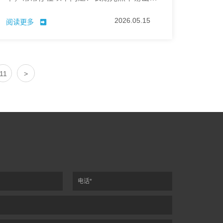
耐候衰减、黄变老化，导致膜体发脆、透光
2026.05.15
阅读更多
变差；与树脂体系相容性不好，极易引发析
出、喷霜、起雾问题；在高温加工与使用环
境中易挥发、易分解，不仅造成防护失效，
还会产生刺鼻异味。
11
>