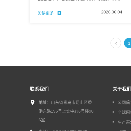
能衰减等问题。普通抗氧剂耐温不足、易失
2026.06.04
阅读更多
效，很难同时兼顾高温加工稳定性与长期耐
老化性能。
<
1
联系我们
关于我
地址：山东省青岛市崂山区香
公司简
港东路195号上实中心6号楼90
全球网
6室
生产基