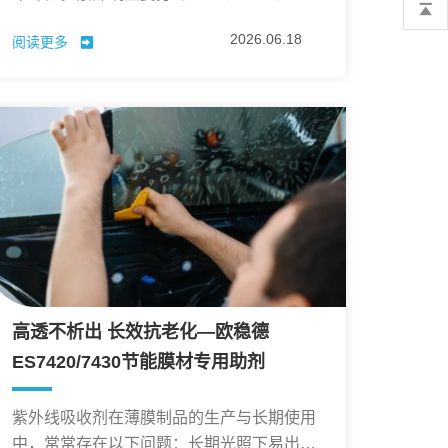
UVA三个波段，其中UVC被大气层阻隔，无
2026.06.18
阅读更多
需特别防护，真正伤害人体与织物的正是
UVB和UVA波段。
高透不析出 长效抗老化—欧稳德
ES7420/7430节能膜材专用助剂
紫外线吸收剂在薄膜制品的生产与长期使用
中，常常存在以下问题：长期光照下易出现