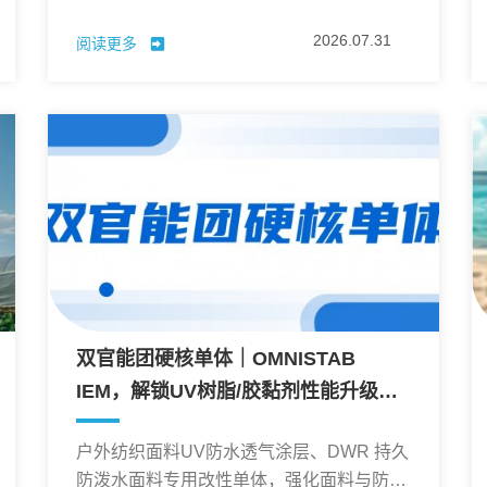
眼干涩疲劳、视物模糊的核心元凶，同时也
2026.07.31
阅读更多
是光学镜片、显示膜材长期泛黄老化的关键
诱因。
双官能团硬核单体｜OMNISTAB
IEM，解锁UV树脂/胶黏剂性能升级新
方案
户外纺织面料UV防水透气涂层、DWR 持久
防泼水面料专用改性单体，强化面料与防水