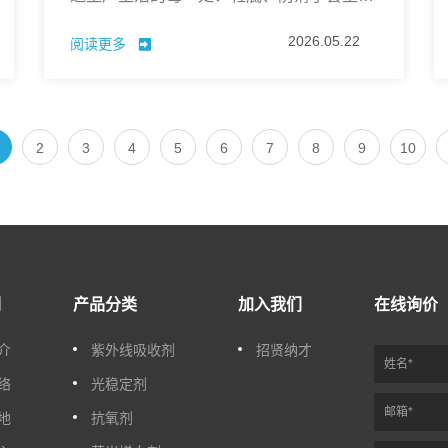
合成橡胶，靠弹性与耐磨度撑起舒适体验；
2026.05.22
阅读更多
家电外壳、管材型材、密封件，离不开塑料
与弹性体的稳定支撑；汽车内饰、轮胎、减
震部件，处处可见高分子材料的身影。
2
3
4
5
6
7
8
9
10
们
产品分类
加入我们
在线询价
介
紫外线吸收剂
招贤纳才
络
光稳定剂
地
抗氧剂