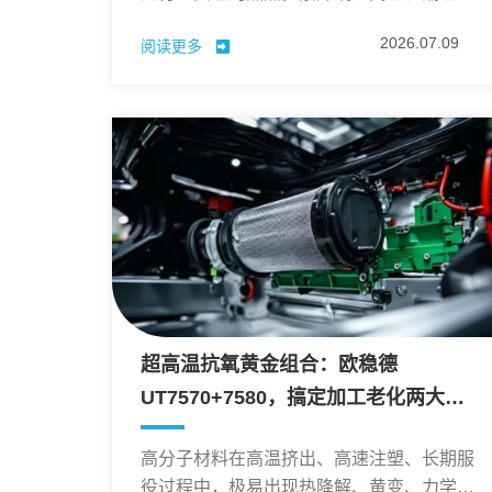
境无时无刻不在侵蚀着高分子材料的性能与
2026.07.09
阅读更多
外观。
超高温抗氧黄金组合：欧稳德
UT7570+7580，搞定加工老化两大难
题！
高分子材料在高温挤出、高速注塑、长期服
役过程中，极易出现热降解、黄变、力学性