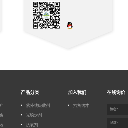
们
产品分类
加入我们
在线询价
介
紫外线吸收剂
招贤纳才
络
光稳定剂
地
抗氧剂