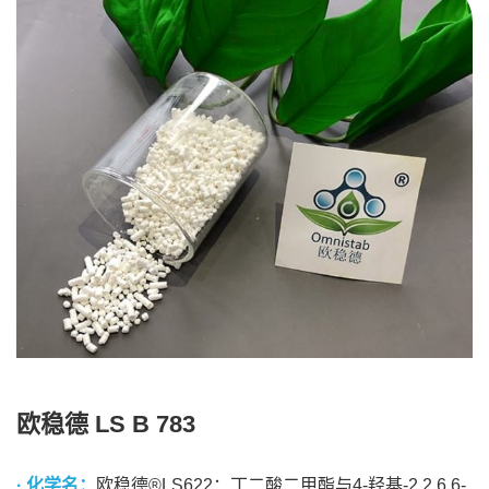
欧稳德 LS B 783
· 化学名：
欧稳德®LS622：丁二酸二甲酯与4-羟基-2,2,6,6-