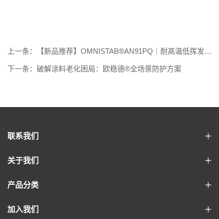
上一条：【新品推荐】OMNISTAB®AN91PQ｜耐高温低挥发，
护航高分子材料稳定加工
下一条：破解涂料老化困局：欧稳德®全场景防护方案
联系我们
关于我们
产品分类
加入我们